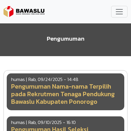
Lompat ke isi utama
Pengumuman
humas |
Rab, 09/24/2025 - 14:48
Pengumuman Nama-nama Terpilih
pada Rekrutmen Tenaga Pendukung
Bawaslu Kabupaten Ponorogo
humas |
Rab, 09/10/2025 - 16:10
Pengumuman Hasil Seleksi