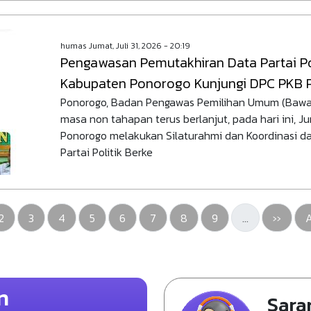
humas
Jumat, Juli 31, 2026 - 20:19
Pengawasan Pemutakhiran Data Partai Pol
Kabupaten Ponorogo Kunjungi DPC PKB
Ponorogo, Badan Pengawas Pemilihan Umum (Bawa
masa non tahapan terus berlanjut, pada hari ini, J
Ponorogo melakukan Silaturahmi dan Koordinasi 
Partai Politik Berke
an sekarang
Pengawasan
Pengawasan
Pengawasan
Pengawasan
Pengawasan
Pengawasan
Pengawasan
Pengawasan
Halaman
L
2
3
4
5
6
7
8
9
…
››
A
n
Sara