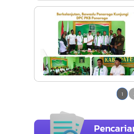
Halam
1
Pencaria