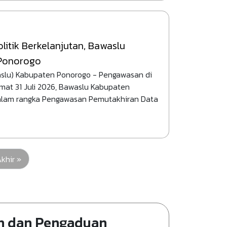
itik Berkelanjutan, Bawaslu
 Ponorogo
slu) Kabupaten Ponorogo - Pengawasan di
umat 31 Juli 2026, Bawaslu Kabupaten
dalam rangka Pengawasan Pemutakhiran Data
 berikutnya
ast page
khir »
n dan Pengaduan