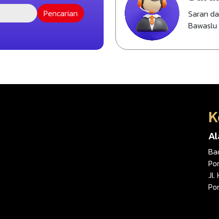
Saran d
Bawaslu
K
A
Ba
Po
Jl.
Po