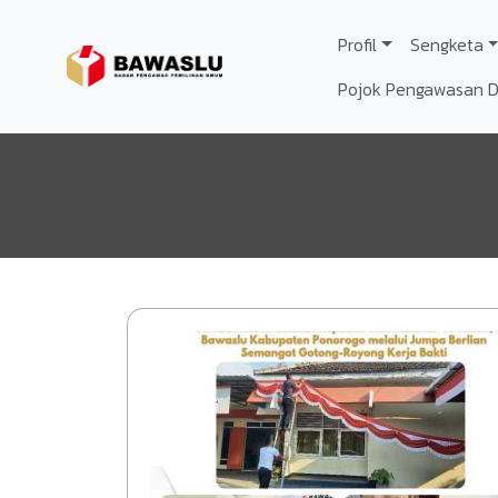
Lompat ke isi utama
Profil
Sengketa
Pojok Pengawasan Di